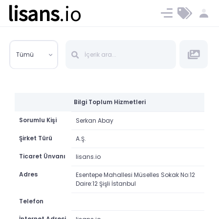
lisans
.io
Blog
Ücret ve Planlar
Tümü
Bilgi Toplum Hizmetleri
Sorumlu Kişi
Serkan Abay
Şirket Türü
A.Ş.
Ticaret Ünvanı
lisans.io
Adres
Esentepe Mahallesi Müselles Sokak No:12
Daire:12 Şişli İstanbul
Telefon
İnternet Adresi