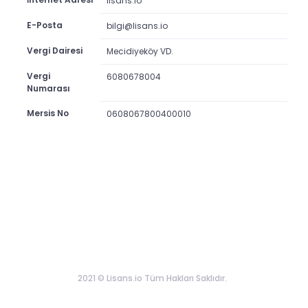
lisans.io
E-Posta
bilgi@lisans.io
Vergi Dairesi
Mecidiyeköy VD.
Vergi
6080678004
Numarası
Mersis No
0608067800400010
2021 © Lisans.io Tüm Hakları Saklıdır.