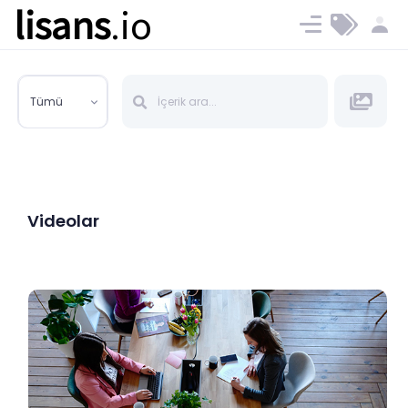
lisans
.io
Blog
Ücret ve Planlar
Tümü
Videolar