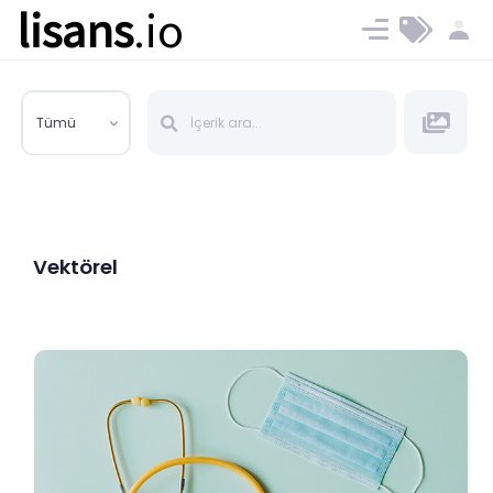
lisans
.io
Blog
Ücret ve Planlar
Tümü
Vektörel