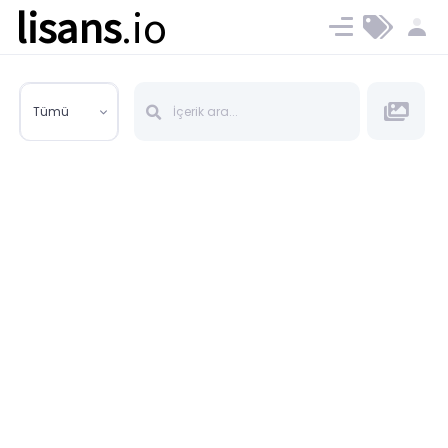
lisans
.io
Blog
Ücret ve Planlar
Tümü