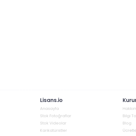
Lisans.io
Kuru
Anasayfa
Hakkı
Stok Fotoğraflar
Bilgi 
Stok Videolar
Blog
Karikatüristler
Ücretle