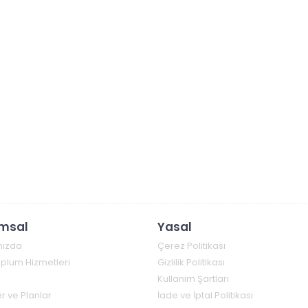
msal
Yasal
mızda
Çerez Politikası
Toplum Hizmetleri
Gizlilik Politikası
Kullanım Şartları
r ve Planlar
İade ve İptal Politikası