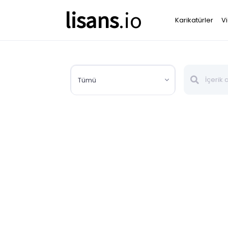
lisans
.io
Karikatürler
V
Tümü