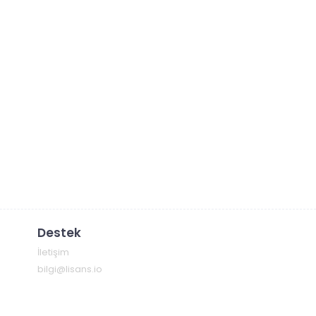
Destek
İletişim
bilgi@lisans.io