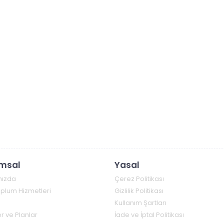
msal
Yasal
mızda
Çerez Politikası
Toplum Hizmetleri
Gizlilik Politikası
Kullanım Şartları
r ve Planlar
İade ve İptal Politikası