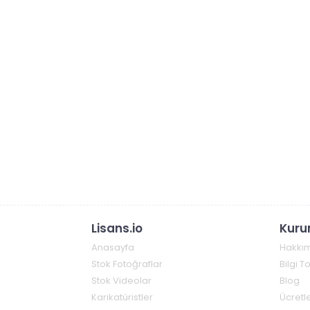
Lisans.io
Kuru
Anasayfa
Hakkı
Stok Fotoğraflar
Bilgi 
Stok Videolar
Blog
Karikatüristler
Ücretle