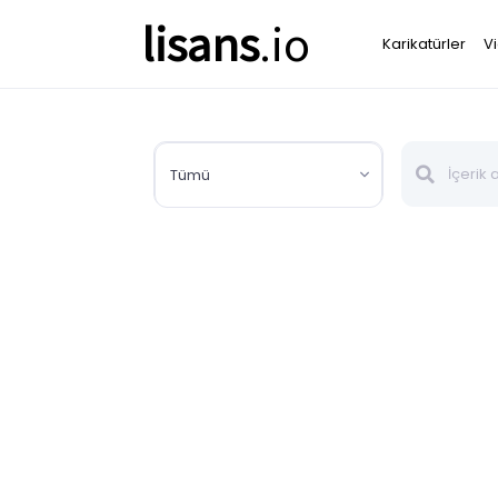
lisans
.io
Karikatürler
V
Tümü