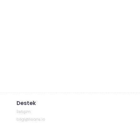
Destek
İletişim
bilgi@lisans.io