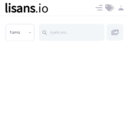
lisans
.io
Blog
Ücret ve Planlar
Tümü