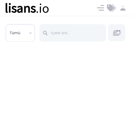
lisans
.io
Blog
Ücret ve Planlar
Tümü