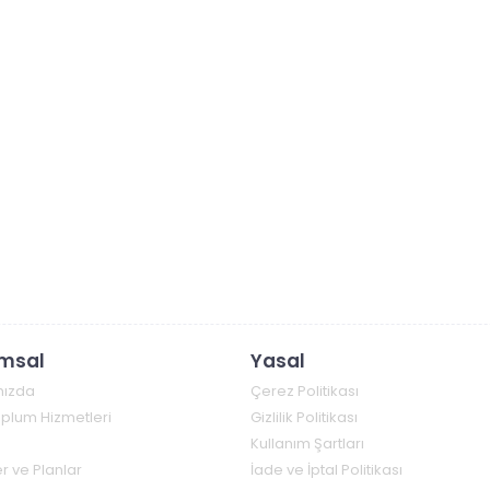
msal
Yasal
mızda
Çerez Politikası
Toplum Hizmetleri
Gizlilik Politikası
Kullanım Şartları
r ve Planlar
İade ve İptal Politikası