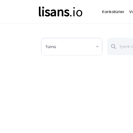
lisans
.io
Karikatürler
V
Tümü