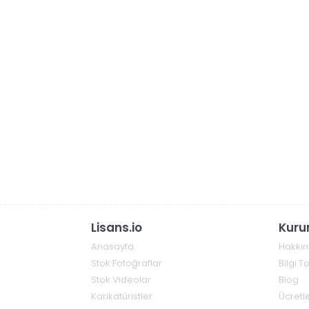
Lisans.io
Kuru
Anasayfa
Hakkı
Stok Fotoğraflar
Bilgi 
Stok Videolar
Blog
Karikatüristler
Ücretle