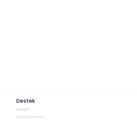
Destek
İletişim
bilgi@lisans.io