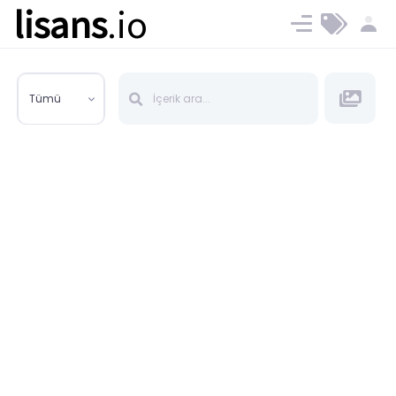
lisans
.io
Blog
Ücret ve Planlar
Tümü