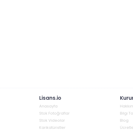
Lisans.io
Kuru
Anasayfa
Hakkı
Stok Fotoğraflar
Bilgi 
Stok Videolar
Blog
Karikatüristler
Ücretle