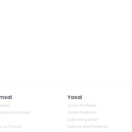
msal
Yasal
mızda
Çerez Politikası
Toplum Hizmetleri
Gizlilik Politikası
Kullanım Şartları
r ve Planlar
İade ve İptal Politikası