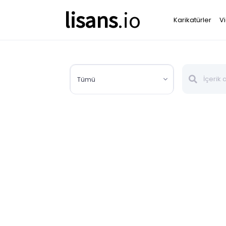
lisans
.io
Karikatürler
V
Tümü