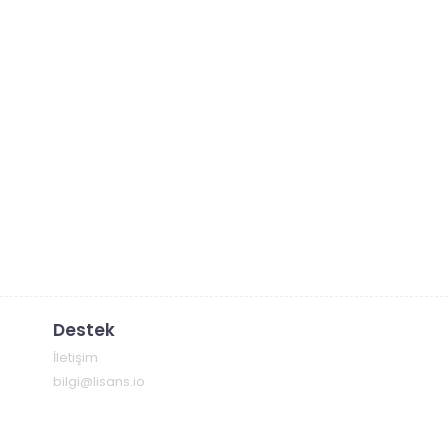
Destek
İletişim
bilgi@lisans.io