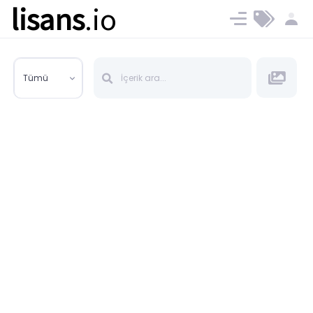
lisans
.io
Blog
Ücret ve Planlar
Tümü