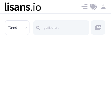
lisans
.io
Blog
Ücret ve Planlar
Tümü