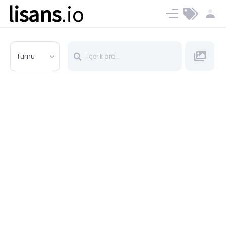
lisans
.io
Blog
Ücret ve Planlar
Tümü