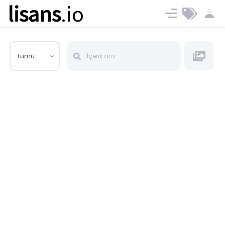
lisans
.io
Blog
Ücret ve Planlar
Tümü