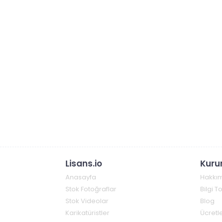
Lisans.io
Kuru
Anasayfa
Hakkı
Stok Fotoğraflar
Bilgi 
Stok Videolar
Blog
Karikatüristler
Ücretle