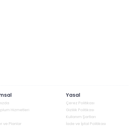
msal
Yasal
mızda
Çerez Politikası
Toplum Hizmetleri
Gizlilik Politikası
Kullanım Şartları
r ve Planlar
İade ve İptal Politikası