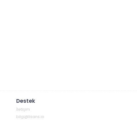
Destek
İletişim
bilgi@lisans.io