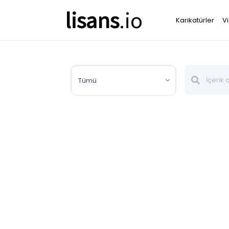
lisans
.io
Karikatürler
V
Tümü