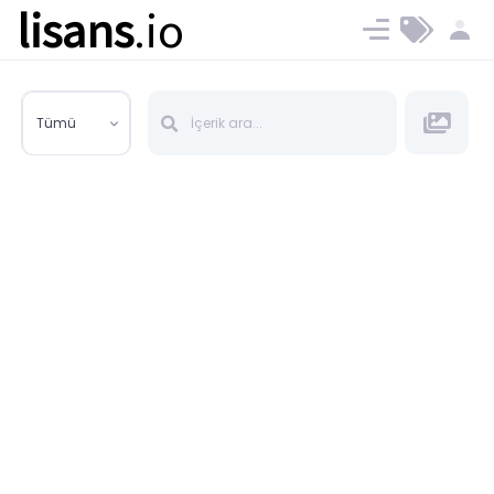
lisans
.io
Blog
Ücret ve Planlar
Tümü