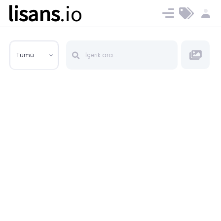
lisans
.io
Blog
Ücret ve Planlar
Tümü