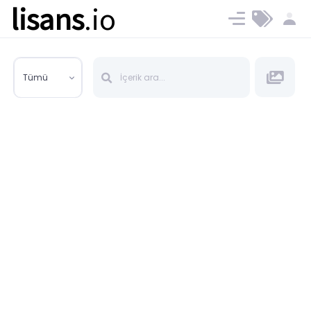
lisans
.io
Blog
Ücret ve Planlar
Tümü