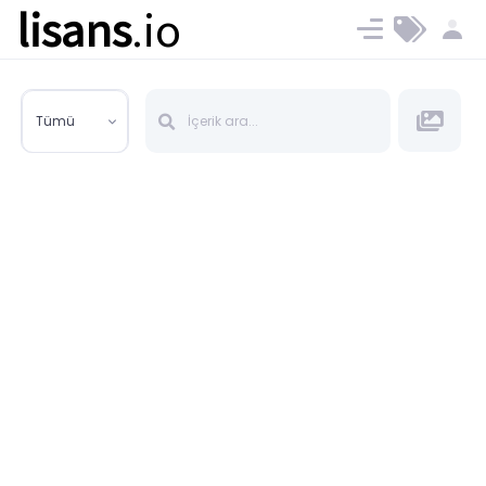
lisans
.io
Blog
Ücret ve Planlar
Tümü