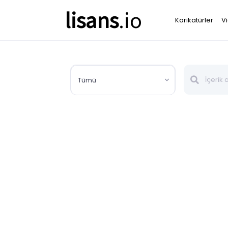
lisans
.io
Karikatürler
V
Tümü