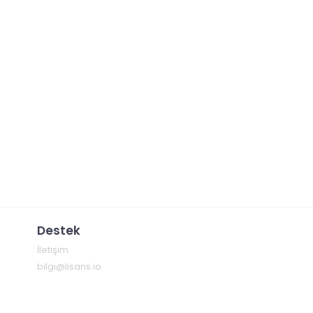
Destek
İletişim
bilgi@lisans.io