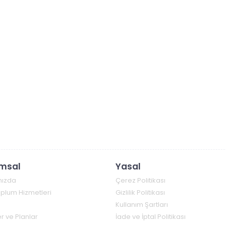
msal
Yasal
mızda
Çerez Politikası
Toplum Hizmetleri
Gizlilik Politikası
Kullanım Şartları
r ve Planlar
İade ve İptal Politikası