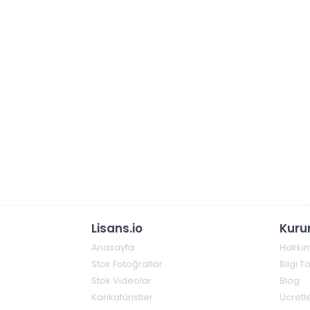
Lisans.io
Kuru
Anasayfa
Hakkı
Stok Fotoğraflar
Bilgi 
Stok Videolar
Blog
Karikatüristler
Ücretle