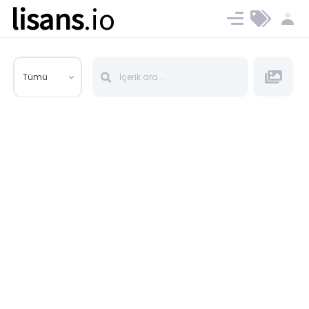
lisans
.io
Blog
Ücret ve Planlar
Tümü