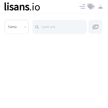
lisans
.io
Blog
Ücret ve Planlar
Tümü