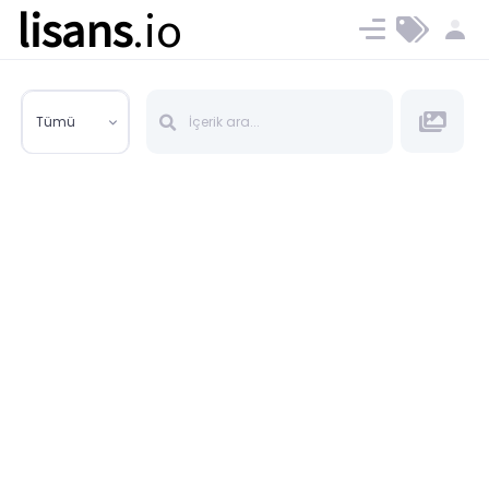
lisans
.io
Blog
Ücret ve Planlar
Tümü