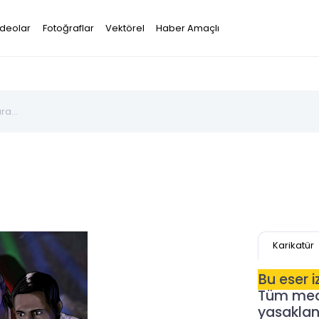
ideolar
Fotoğraflar
Vektörel
Haber Amaçlı
Karikatür
Bu eser 
Tüm mecr
yasaklanm