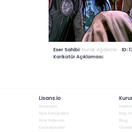
Eser Sahibi:
Burak Ağdemir
ID:
1
Karikatür Açıklaması:
Lisans.io
Kuru
Anasayfa
Hakkı
Stok Fotoğraflar
Bilgi 
Stok Videolar
Blog
Karikatüristler
Ücretle