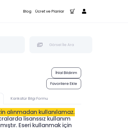
Blog
Ücret ve Planlar
Görsel İle Ara
İhlal Bildirim
Favorilere Ekle
Karikatür Bilgi Formu
izin alınmadan kullanılamaz.
alarda lisanssız kullanım
ıştır. Eseri kullanmak için