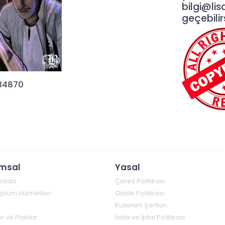
bilgi@lis
geçebilirs
34870
msal
Yasal
mızda
Çerez Politikası
Toplum Hizmetleri
Gizlilik Politikası
Kullanım Şartları
r ve Planlar
İade ve İptal Politikası