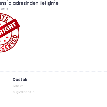
ans.io
adresinden iletişime
iniz.
Destek
İletişim
bilgi@lisans.io