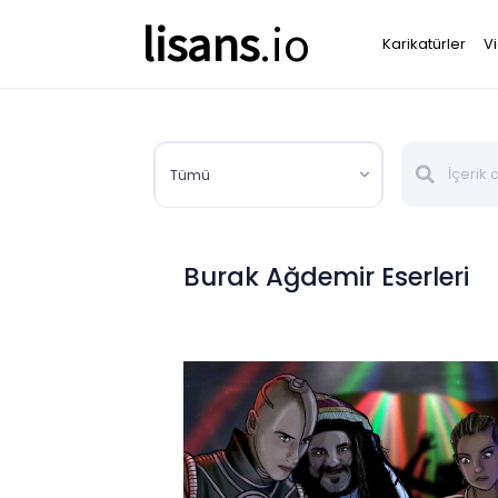
lisans
.io
Karikatürler
V
Tümü
Burak Ağdemir Eserleri