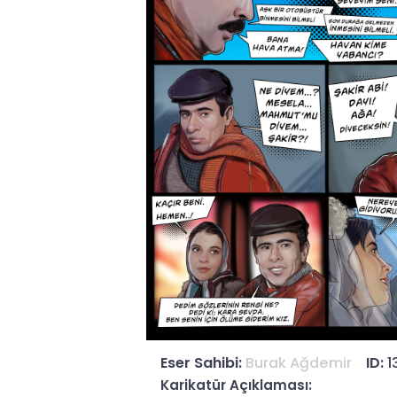
Eser Sahibi:
Burak Ağdemir
ID:
1
Karikatür Açıklaması: