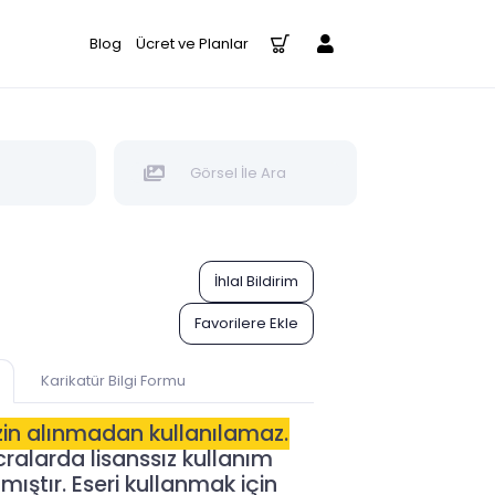
Blog
Ücret ve Planlar
Görsel İle Ara
İhlal Bildirim
Favorilere Ekle
Karikatür Bilgi Formu
izin alınmadan kullanılamaz.
alarda lisanssız kullanım
ıştır. Eseri kullanmak için