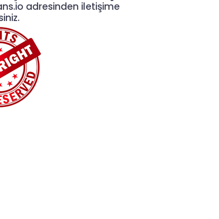
ans.io
adresinden iletişime
iniz.