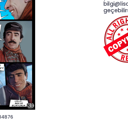
bilgi@lis
geçebilirs
34876