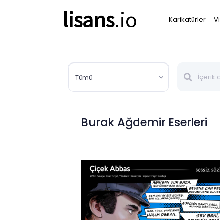
lisans
.io
Karikatürler
V
Tümü
Burak Ağdemir Eserleri