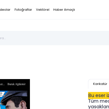
ideolar
Fotoğraflar
Vektörel
Haber Amaçlı
Karikatür
Bu eser 
Tüm mecr
yasaklanm