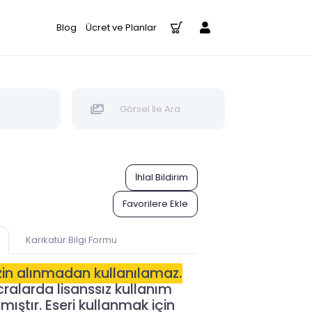
Blog
Ücret ve Planlar
Görsel İle Ara
İhlal Bildirim
Favorilere Ekle
Karikatür Bilgi Formu
izin alınmadan kullanılamaz.
alarda lisanssız kullanım
ıştır. Eseri kullanmak için