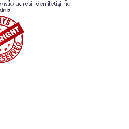
ans.io
adresinden iletişime
iniz.