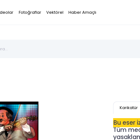
ideolar
Fotoğraflar
Vektörel
Haber Amaçlı
Karikatür
Bu eser 
Tüm mecr
yasaklanm