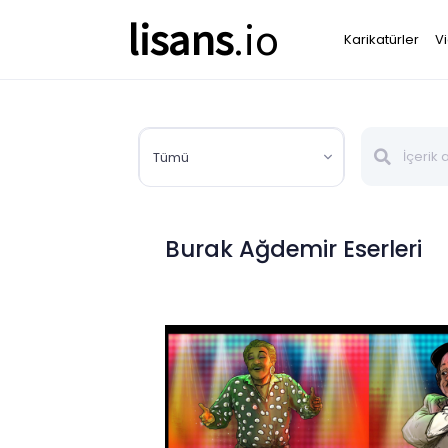
lisans
.io
Karikatürler
V
Tümü
Burak Ağdemir Eserleri