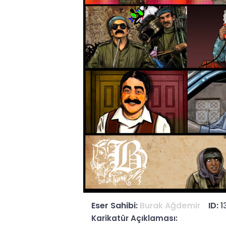
Eser Sahibi:
Burak Ağdemir
ID:
1
Karikatür Açıklaması: