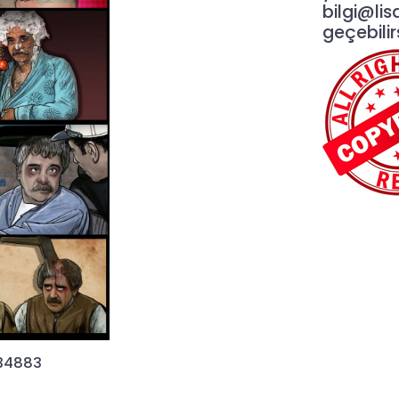
bilgi@lis
geçebilirs
34883