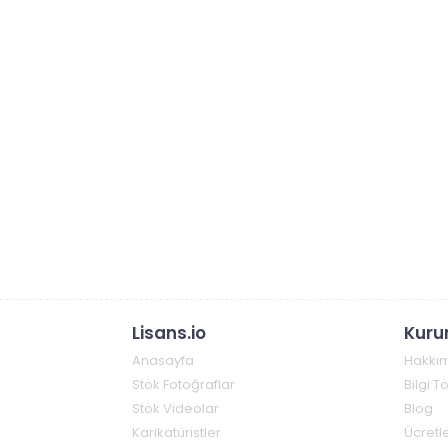
Lisans.io
Kuru
Anasayfa
Hakkı
Stok Fotoğraflar
Bilgi 
Stok Videolar
Blog
Karikatüristler
Ücretle