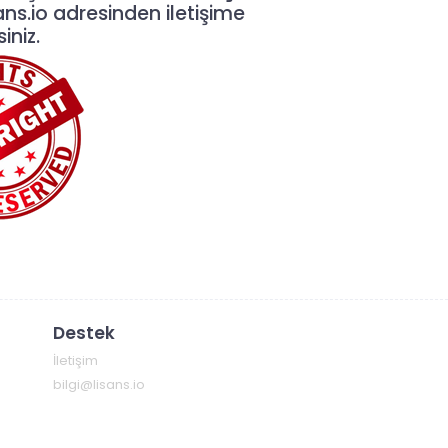
ans.io
adresinden iletişime
iniz.
Destek
İletişim
bilgi@lisans.io