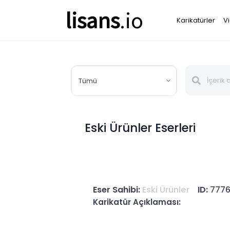
lisans
.io
Karikatürler
V
Tümü
Eski Ürünler Eserleri
Eser Sahibi:
Eski Ürünler
ID:
777
Karikatür Açıklaması: