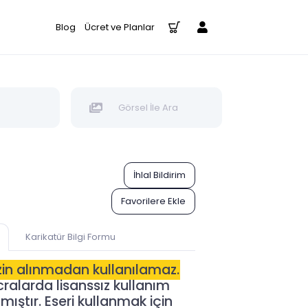
Blog
Ücret ve Planlar
Görsel İle Ara
İhlal Bildirim
Favorilere Ekle
Karikatür Bilgi Formu
izin alınmadan kullanılamaz.
alarda lisanssız kullanım
ıştır. Eseri kullanmak için