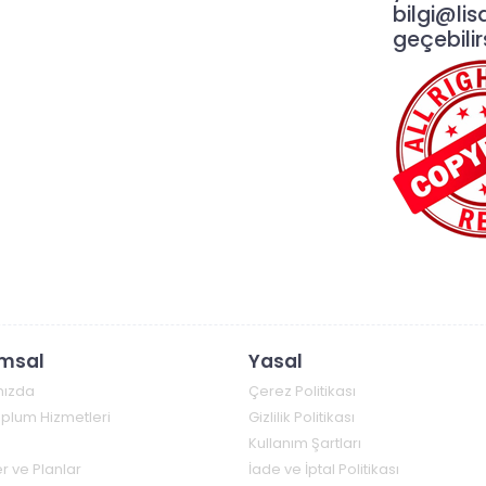
bilgi@lis
geçebilirs
msal
Yasal
mızda
Çerez Politikası
Toplum Hizmetleri
Gizlilik Politikası
Kullanım Şartları
r ve Planlar
İade ve İptal Politikası