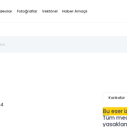
ideolar
Fotoğraflar
Vektörel
Haber Amaçlı
Karikatür
64
Bu eser 
Tüm mecr
yasaklanm