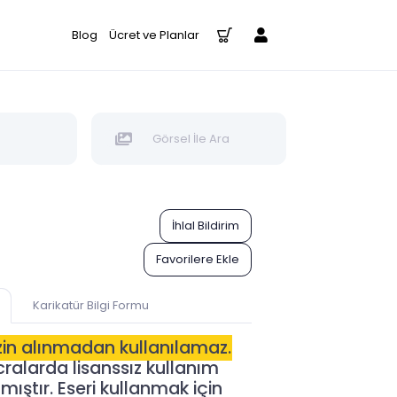
Blog
Ücret ve Planlar
Görsel İle Ara
İhlal Bildirim
Favorilere Ekle
Karikatür Bilgi Formu
izin alınmadan kullanılamaz.
alarda lisanssız kullanım
ıştır. Eseri kullanmak için