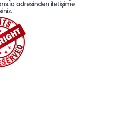
ans.io
adresinden iletişime
iniz.