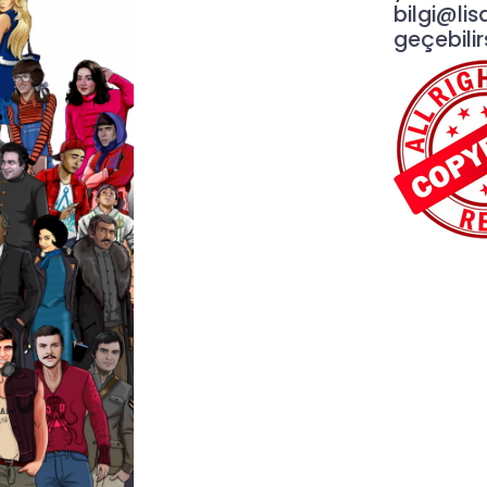
bilgi@lis
geçebilirs