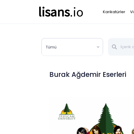
lisans
.io
Karikatürler
V
Tümü
Burak Ağdemir Eserleri