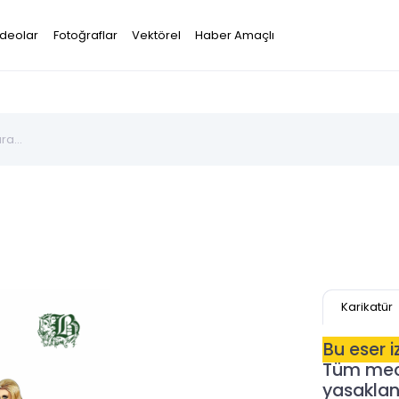
ideolar
Fotoğraflar
Vektörel
Haber Amaçlı
Karikatür
Bu eser 
Tüm mecr
yasaklanm