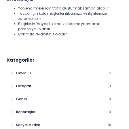
Yönlendirmeler için trafik oluşturmak zaman alabilir.
Tüccar için kötü müşteriler itibarınıza ve ilişkilerinize
zarar verebilir.
Bir şirketin ‘hayalet’ olma ve ödeme yapmama
potansiyeli olabilir.
Çok fazla rekabetiniz olabilir.
Kategoriler
Covid 19
2
Fotoğraf
1
Genel
3
Röportajlar
3
Sosyal Medya
16