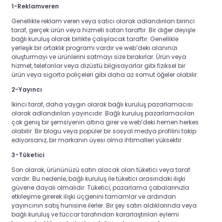
1-Reklamveren
Genellikle reklam veren veya satıcı olarak adlandırılan birinci
taraf, gerçek ürün veya hizmeti satan taraftır. Bir diğer deyişle
bağlı kuruluş olarak birlikte çalışılacak taraftır.
Genellikle
yerleşik bir ortaklık programı vardır ve web’deki alanınızı
oluşturmayı ve ürünlerini satmayı size bırakırlar. Ürün veya
hizmet, telefonlar veya dizüstü bilgisayarlar gibi fiziksel bir
ürün veya sigorta poliçeleri gibi daha az somut öğeler olabilir.
2-Yayıncı
İkinci taraf, daha yaygın olarak bağlı kuruluş pazarlamacısı
olarak adlandırılan yayıncıdır. Bağlı kuruluş pazarlamacıları
çok geniş bir şemsiyenin altına girer ve web’deki hemen herkes
olabilir. Bir blogu veya popüler bir sosyal medya profilini takip
ediyorsanız, bir markanın üyesi olma ihtimalleri yüksektir.
3-Tüketici
Son olarak, ürününüzü satın alacak olan tüketici veya taraf
vardır. Bu nedenle, bağlı kuruluş ile tüketici arasındaki ilişki
güvene dayalı olmalıdır. Tüketici, pazarlama çabalarınızla
etkileşime girerek ilişki üçgenini tamamlar ve ardından
yayıncının satış hunisine ilerler. Bir şey satın aldıklarında veya
bağlı kuruluş ve tüccar tarafından kararlaştırılan eylemi