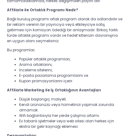
tamamladıklarında, herkes değişimden payını alır.
Affiliate ile Ortaklık Programı Nedir?
Bağlı kuruluş programı ortak program olarak da adlandırılır ve
bir reklam verenin bir yayıncıya veya etkileyiciye satış
getirmesi için komisyon ödediği bir anlaşmadır. Birkaç farklı
türde ortaklık programı vardır ve hedef kitlenizin davranışına
en uygun olanı seçmelisiniz.
Bu programlar;
Popüler ortaklık programları,
Arama ortaklarını,
İnceleme sitelerini,
E-posta pazarlama programlarını ve
Kupon promosyonlarını içerir.
Affiliate Marketing ile İş Ortaklığının Avantajları
Düşük başlangıç ​​maliyeti.
Kendi ürününüzü veya hizmetinizi yapmak zorunda
olmamak.
Wifi bağlantısıyla her yerde çalışma ortamı.
Ev tabanlı işletmeler veya web sitesi olan herkes için
ekstra bir gelir kaynağı eklemesi.
Dezavantajları