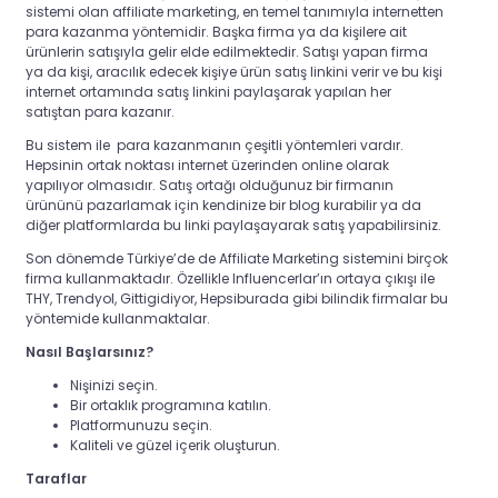
sistemi olan affiliate marketing, en temel tanımıyla internetten
para kazanma yöntemidir. Başka firma ya da kişilere ait
ürünlerin satışıyla gelir elde edilmektedir. Satışı yapan firma
ya da kişi, aracılık edecek kişiye ürün satış linkini verir ve bu kişi
internet ortamında satış linkini paylaşarak yapılan her
satıştan para kazanır.
Bu sistem ile para kazanmanın çeşitli yöntemleri vardır.
Hepsinin ortak noktası internet üzerinden online olarak
yapılıyor olmasıdır. Satış ortağı olduğunuz bir firmanın
ürününü pazarlamak için kendinize bir blog kurabilir ya da
diğer platformlarda bu linki paylaşayarak satış yapabilirsiniz.
Son dönemde Türkiye’de de Affiliate Marketing sistemini birçok
firma kullanmaktadır. Özellikle Influencerlar’ın ortaya çıkışı ile
THY, Trendyol, Gittigidiyor, Hepsiburada gibi bilindik firmalar bu
yöntemide kullanmaktalar.
Nasıl Başlarsınız?
Nişinizi seçin.
Bir ortaklık programına katılın.
Platformunuzu seçin.
Kaliteli ve güzel içerik oluşturun.
Taraflar