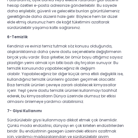
hesap özetleri e-posta adresinize gönderilebilir. Bu sayede
daha erişilebilir, güvenli ve gelecekte bunları görüntülemeniz
gerektiğinde daha düzenli hale gelir. Böylece hem bir düzel
elde etmiş olursunuz hem de kağıt tüketimini azaltarak
sürdürülebilir yaşama katkı sağlarsınız.
6-Temizlik
Kendinizi ve evinizi temiz tutmak söz konusu olduğunda,
alışkanlıklarınızı daha çevre dostu seçeneklerle değiştirmenin
birçok yolu vardır. Bazı şirketler, bir ömür boyu attığımız sayısız
plastiğin yerini almak için bitki bazlı diş fırçaları sunuyor. Bu
temizlik konusunda yapabileceğiniz ilk değişim
olabilir. Yapabileceğiniz bir diğer küçük ama etkili değişiklik ise,
kullandığınız temizlik ürünlerini gözden geçirmek olacaktır.
Bazı temizlik ürünleri çevreye zararlı olabilecek kimyasallar
içerir. Yeşil çevre dostu temizlik ürünleri kullanmayı taahhüt
ederek, bu kimyasalların Dünya üzerinde olumsuz bir etkisi
olmasını önlemeye yardımcı olabilirsiniz.
7- Giysi Kullanımı
Sürdürülebilir giysi kullanmaya dikkat etmek çok önemlidir.
Çünkü
moda endüstrisi, dünyayı en çok kirleten endüstrilerden
biridir. Bu endüstrinin gezegen üzerindeki etkisini azaltmak
için, yardımcı mağazalarından ve sürdürülebilir giyim