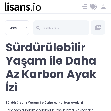
lisans
.io
Blog
Ücret ve Planlar
Tümü
Sürdürülebilir
Yaşam ile Daha
Az Karbon Ayak
İzi
Sürdürülebilir Yaşam ile Daha Az Karbon Ayak İzi
Her geçen gün iklim değişikliği, küresel ısınma, kaynakların