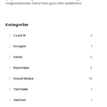
mağazalarından daha fazla giysi satın alabilirsiniz.
Kategoriler
Covid 19
2
Fotoğraf
1
Genel
3
Röportajlar
3
Sosyal Medya
16
Telif Hakkı
1
Vektörel
1