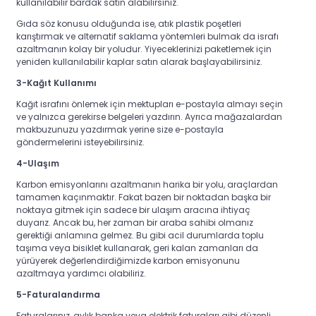
kullanılabilir bardak satın alabilirsiniz.
Gıda söz konusu olduğunda ise, atık plastik poşetleri
karıştırmak ve alternatif saklama yöntemleri bulmak da israfı
azaltmanın kolay bir yoludur. Yiyeceklerinizi paketlemek için
yeniden kullanılabilir kaplar satın alarak başlayabilirsiniz.
3-Kağıt Kullanımı
Kağıt israfını önlemek için mektupları e-postayla almayı seçin
ve yalnızca gerekirse belgeleri yazdırın. Ayrıca mağazalardan
makbuzunuzu yazdırmak yerine size e-postayla
göndermelerini isteyebilirsiniz.
4-Ulaşım
Karbon emisyonlarını azaltmanın harika bir yolu, araçlardan
tamamen kaçınmaktır. Fakat bazen bir noktadan başka bir
noktaya gitmek için sadece bir ulaşım aracına ihtiyaç
duyarız. Ancak bu, her zaman bir araba sahibi olmanız
gerektiği anlamına gelmez. Bu gibi acil durumlarda toplu
taşıma veya bisiklet kullanarak, geri kalan zamanları da
yürüyerek değerlendirdiğimizde karbon emisyonunu
azaltmaya yardımcı olabiliriz.
5-Faturalandırma
Faturalarınız, aylık banka veya elektrik faturaları gibi düzenli