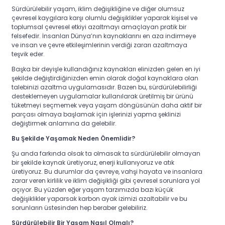
Sürdürülebilir yaşam, iklim değişikliğine ve diğer olumsuz
çevresel kaygılara karşı olumlu değişiklikler yaparak kişisel ve
toplumsal çevresel etkiyi azaltmayı amaçlayan pratik bir
felsefedir. İnsanları Dünya’nın kaynaklarını en aza indirmeye
ve insan ve çevre etkileşimlerinin verdiği zararı azaltmaya
teşvik eder.
Başka bir deyişle
kullandığınız kaynakları elinizden gelen en iyi
şekilde değiştirdiğinizden emin olarak doğal kaynaklara olan
talebinizi azaltma uygulamasıdır. Bazen bu, sürdürülebilirliği
desteklemeyen uygulamalar kullanılarak üretilmiş bir ürünü
tüketmeyi seçmemek veya yaşam döngüsünün daha aktif bir
parçası olmaya başlamak için işlerinizi yapma şeklinizi
değiştirmek anlamına da gelebilir.
Bu Şekilde Yaşamak Neden Önemlidir?
Şu anda farkında olsak ta olmasak ta sürdürülebilir olmayan
bir şekilde kaynak üretiyoruz, enerji kullanıyoruz ve atık
üretiyoruz.
Bu durumlar da çevreye, vahşi hayata ve insanlara
zarar veren kirlilik ve iklim değişikliği gibi çevresel sorunlara yol
açıyor. Bu yüzden eğer yaşam tarzımızda bazı küçük
değişiklikler yaparsak karbon ayak izimizi azaltabilir ve bu
sorunların üstesinden hep beraber gelebiliriz.
Sürdürülebilir Bir Yaşam Nasıl Olmalı?