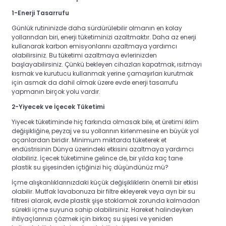
1-Enerji Tasarrufu
Günlük rutininizde daha sürdürülebilir olmanın en kolay
yollarından biri, enerji tüketiminizi azaltmaktır.
Daha az enerji
kullanarak karbon emisyonlarını azaltmaya yardımcı
olabilirsiniz. Bu tüketimi azaltmaya evlerinizden
başlayabilirsiniz.
Çünkü bekleyen cihazları kapatmak, ısıtmayı
kısmak ve kurutucu kullanmak yerine çamaşırları kurutmak
için asmak da dahil olmak üzere evde enerji tasarrufu
yapmanın birçok yolu vardır.
2-Yiyecek ve İçecek Tüketimi
Yiyecek tüketiminde hiç farkında olmasak bile,
et üretimi iklim
değişikliğine, peyzaj ve su yollarının kirlenmesine en büyük yol
açanlardan biridir. Minimum miktarda tüketerek et
endüstrisinin Dünya üzerindeki etkisini azaltmaya yardımcı
olabiliriz. İçecek tüketimine gelince de,
bir yılda kaç tane
plastik su şişesinden içtiğinizi hiç düşündünüz mü?
İçme alışkanlıklarınızdaki küçük değişikliklerin önemli bir etkisi
olabilir. Mutfak lavabonuza bir filtre ekleyerek veya ayrı bir su
filtresi alarak, evde plastik şişe stoklamak zorunda kalmadan
sürekli içme suyuna sahip olabilirsiniz. Hareket halindeyken
ihtiyaçlarınızı çözmek için birkaç su şişesi ve yeniden