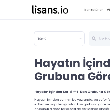
lisans
.io
Karikatürler
V
Tümü
Hayatın İçind
Grubuna Gör
Hayatın İçinden Serisi #4: K
an Grubuna Gör
Hayatın içinden serimin bu yazısında, bu sefer f
edilen ve popülerliği artan kan grubuna göre be
grubunuza göre farklı şekilde etkileşime girdiği