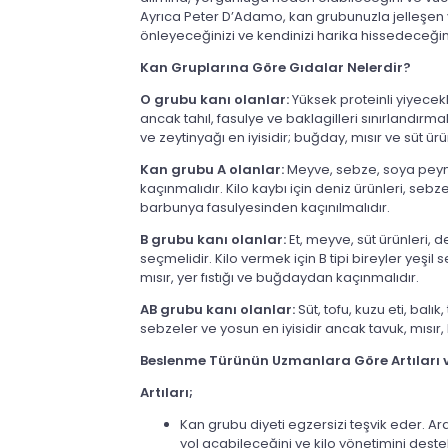
Ayrıca Peter D’Adamo, kan grubunuzla jelleşen yiy
önleyeceğinizi ve kendinizi harika hissedeceğini
Kan Gruplarına Göre Gıdalar Nelerdir?
O grubu kanı olanlar:
Yüksek proteinli yiyecek
ancak tahıl, fasulye ve baklagilleri sınırlandırmal
ve zeytinyağı en iyisidir; buğday, mısır ve süt ür
Kan grubu A olanlar:
M
eyve, sebze, soya peynir
kaçınmalıdır. Kilo kaybı için deniz ürünleri, sebz
barbunya fasulyesinden kaçınılmalıdır.
B grubu kanı olanlar:
E
t, meyve, süt ürünleri, d
seçmelidir. Kilo vermek için B tipi bireyler yeş
mısır, yer fıstığı ve buğdaydan kaçınmalıdır.
AB grubu kanı olanlar:
S
üt, tofu, kuzu eti, balı
sebzeler ve yosun en iyisidir ancak tavuk, mısı
Beslenme Türünün Uzmanlara Göre Artıları ve
Artıları;
Kan grubu diyeti egzersizi teşvik eder. Araş
yol açabileceğini ve kilo yönetimini deste