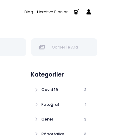
Blog
Ücret ve Planlar
Görsel İle Ara
Kategoriler
Covid 19
2
Fotoğraf
1
Genel
3
Röportajlar
3