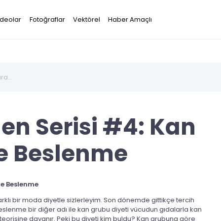
ideolar
Fotoğraflar
Vektörel
Haber Amaçlı
en Serisi #4: Kan
e Beslenme
e Beslenme
arklı bir moda diyetle sizlerleyim. Son dönemde gittikçe tercih
slenme bir diğer adı ile kan grubu diyeti vücudun gıdalarla kan
 teorisine dayanır. Peki bu diyeti kim buldu? Kan grubuna göre