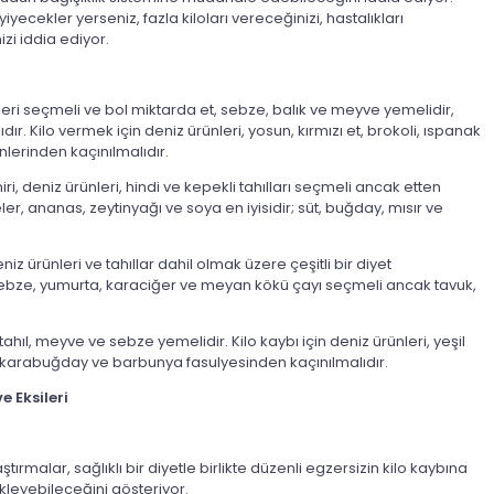
ecekler yerseniz, fazla kiloları vereceğinizi, hastalıkları
zi iddia ediyor.
leri seçmeli ve bol miktarda et, sebze, balık ve meyve yemelidir,
ıdır. Kilo vermek için deniz ürünleri, yosun, kırmızı et, brokoli, ıspanak
ünlerinden kaçınılmalıdır.
i, deniz ürünleri, hindi ve kepekli tahılları seçmeli ancak etten
eler, ananas, zeytinyağı ve soya en iyisidir; süt, buğday, mısır ve
eniz ürünleri ve tahıllar dahil olmak üzere çeşitli bir diyet
il sebze, yumurta, karaciğer ve meyan kökü çayı seçmeli ancak tavuk,
k, tahıl, meyve ve sebze yemelidir. Kilo kaybı için deniz ürünleri, yeşil
r, karabuğday ve barbunya fasulyesinden kaçınılmalıdır.
 Eksileri
tırmalar, sağlıklı bir diyetle birlikte düzenli egzersizin kilo kaybına
kleyebileceğini gösteriyor.