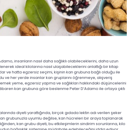
Adamo, insanların nasıl daha sağlıklı olabileceklerini, daha uzun
erek ideal kilolarına nasıl ulaşabileceklerini anlattığı bir kitap
ratlar ve hatta egzersiz seçimi, kişinin kan grubuna bağlı olduğu ile
ldu ve her yerde insanlar kan gruplarını öğrenmeye, alışveriş
yemek yeme, egzersiz yapma ve sağlıkları hakkındaki düşüncelerini
itibaren kan grubuna göre beslenme Peter D’Adamo ile ortaya çıktı
arında diyeti yarattığında, birçok gıdada lektin adı verilen şeker
r kan grubunuzla uyumlu değilse, kan hücreleri bir araya toplanarak
inden, kan grubu diyeti, bu etkileşimlerin sindirim sorunlarına, kilo
udun bağışıklık sistemine müdahale edebileceğini iddia ediyor.