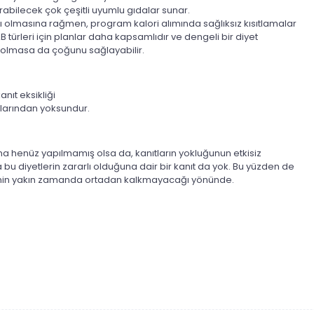
ırabilecek çok çeşitli uyumlu gıdalar sunar.
ı olmasına rağmen, program kalori alımında sağlıksız kısıtlamalar
 AB türleri için planlar daha kapsamlıdır ve dengeli bir diyet
olmasa da çoğunu sağlayabilir.
nıt eksikliği
uplarından yoksundur.
şma henüz yapılmamış olsa da, kanıtların yokluğunun etkisiz
ca bu diyetlerin zararlı olduğuna dair bir kanıt da yok. Bu yüzden de
ginin yakın zamanda ortadan kalkmayacağı yönünde.