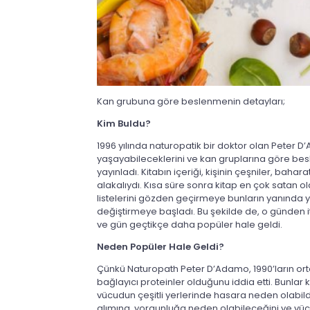
Kan grubuna göre beslenmenin detayları;
Kim Buldu?
1996 yılında naturopatik bir doktor olan Peter D’
yaşayabileceklerini ve kan gruplarına göre beslen
yayınladı. Kitabın içeriği, kişinin çeşniler, baha
alakalıydı. Kısa süre sonra kitap en çok satan o
listelerini gözden geçirmeye bunların yanında 
değiştirmeye başladı. Bu şekilde de, o günden 
ve gün geçtikçe daha popüler hale geldi.
Neden Popüler Hale Geldi?
Çünkü Naturopath Peter D’Adamo, 1990’ların ortal
bağlayıcı proteinler olduğunu iddia etti. Bunla
vücudun çeşitli yerlerinde hasara neden olabildiğ
alımına, yorgunluğa neden olabileceğini ve vüc