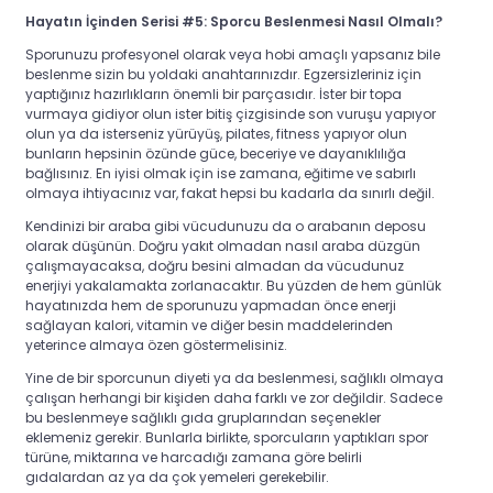
Hayatın İçinden Serisi #5: Sporcu Beslenmesi Nasıl Olmalı?
Sporunuzu profesyonel olarak veya hobi amaçlı yapsanız bile
beslenme sizin bu yoldaki anahtarınızdır. Egzersizleriniz için
yaptığınız hazırlıkların önemli bir parçasıdır.
İster bir topa
vurmaya gidiyor olun ister bitiş çizgisinde son vuruşu yapıyor
olun ya da isterseniz
yürüyüş, pilates, fitness yapıyor olun
bunların hepsinin özünde güce, beceriye ve dayanıklılığa
bağlısınız. En iyisi olmak için ise zamana, eğitime ve sabırlı
olmaya ihtiyacınız var, fakat hepsi bu kadarla da sınırlı değil.
Kendinizi bir araba gibi vücudunuzu da o arabanın deposu
olarak düşünün. Doğru yakıt olmadan nasıl araba düzgün
çalışmayacaksa, doğru besini almadan da vücudunuz
enerjiyi yakalamakta zorlanacaktır. Bu yüzden de hem günlük
hayatınızda hem de sporunuzu yapmadan önce enerji
sağlayan kalori, vitamin ve diğer besin maddelerinden
yeterince almaya özen göstermelisiniz.
Yine de bir sporcunun diyeti ya da beslenmesi, sağlıklı olmaya
çalışan herhangi bir kişiden daha farklı ve zor değildir. Sadece
bu beslenmeye sağlıklı gıda gruplarından seçenekler
eklemeniz gerekir. Bunlarla birlikte, sporcuların yaptıkları spor
türüne, miktarına ve harcadığı zamana göre belirli
gıdalardan az ya da çok yemeleri gerekebilir.