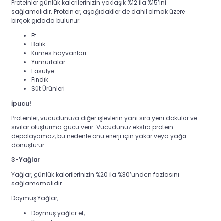
Proteinler günlük kalorilerinizin yaklaşık %12 ila %15’ini
sağlamalıdır. Proteinler, aşağıdakiler de dahil olmak üzere
birçok gıdada bulunur:
Et
Balık
Kümes hayvanları
Yumurtalar
Fasulye
Fındık
Süt Ürünleri
İpucu!
Proteinler, vücudunuza diğer işlevlerin yanı sıra yeni dokular ve
sıvılar oluşturma gücü verir. Vücudunuz ekstra protein
depolayamaz, bu nedenle onu enerji için yakar veya yağa
dönüştürür.
3-Yağlar
Yağlar, günlük kalorilerinizin %20 ila %30’undan fazlasını
sağlamamalıdır.
Doymuş Yağlar;
Doymuş yağlar et,