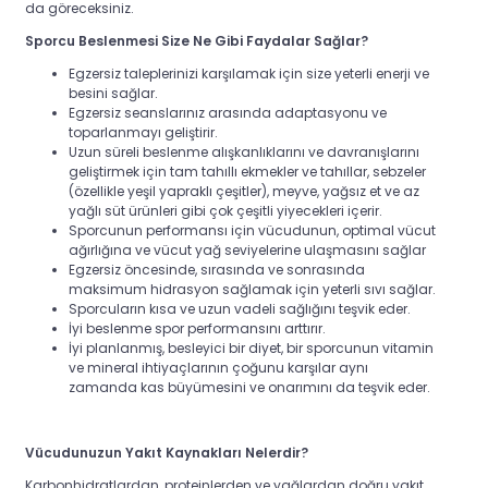
da göreceksiniz.
Sporcu Beslenmesi Size Ne Gibi Faydalar Sağlar?
Egzersiz taleplerinizi karşılamak için size yeterli enerji ve
besini sağlar.
Egzersiz seanslarınız arasında adaptasyonu ve
toparlanmayı geliştirir.
Uzun süreli beslenme alışkanlıklarını ve davranışlarını
geliştirmek için tam tahıllı ekmekler ve tahıllar, sebzeler
(özellikle yeşil yapraklı çeşitler), meyve, yağsız et ve az
yağlı süt ürünleri gibi çok çeşitli yiyecekleri içerir.
Sporcunun performansı için vücudunun, optimal vücut
ağırlığına ve vücut yağ seviyelerine ulaşmasını sağlar
Egzersiz öncesinde, sırasında ve sonrasında
maksimum hidrasyon sağlamak için yeterli sıvı sağlar.
Sporcuların kısa ve uzun vadeli sağlığını teşvik eder.
İyi beslenme spor performansını arttırır.
İyi planlanmış, besleyici bir diyet, bir sporcunun vitamin
ve mineral ihtiyaçlarının çoğunu karşılar aynı
zamanda kas büyümesini ve onarımını da teşvik eder.
Vücudunuzun Yakıt Kaynakları Nelerdir?
Karbonhidratlardan, proteinlerden ve yağlardan doğru yakıt