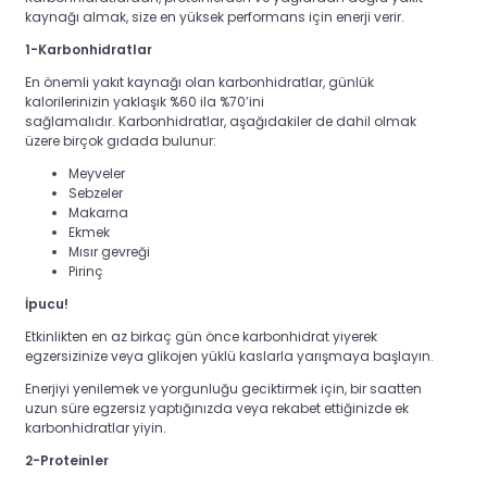
kaynağı almak, size en yüksek performans için enerji verir.
1-Karbonhidratlar
En önemli yakıt kaynağı olan karbonhidratlar, günlük
kalorilerinizin yaklaşık %60 ila %70’ini
sağlamalıdır. Karbonhidratlar, aşağıdakiler de dahil olmak
üzere birçok gıdada bulunur:
Meyveler
Sebzeler
Makarna
Ekmek
Mısır gevreği
Pirinç
İpucu!
Etkinlikten en az birkaç gün önce karbonhidrat yiyerek
egzersizinize veya glikojen yüklü kaslarla yarışmaya başlayın.
Enerjiyi yenilemek ve yorgunluğu geciktirmek için, bir saatten
uzun süre egzersiz yaptığınızda veya rekabet ettiğinizde ek
karbonhidratlar yiyin.
2-Proteinler