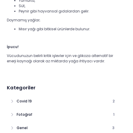
Yumurta,
Süt,
Peynir gibi hayvansal gıdalardan gelir.
Doymamış yağlar;
Mısır yağı gibi bitkisel ürünlerde bulunur.
İpucu!
Vücudunuzun belirli kritik işlevler için ve glikoza alternatif bir
enerji kaynağı olarak az miktarda yağa ihtiyacı vardır.
Kategoriler
Covid 19
2
Fotoğraf
1
Genel
3