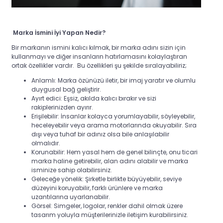
Marka İsmini İyi Yapan Nedir?
Bir markanın ismini kalıcı kılmak, bir marka adını sizin için
kullanmayı ve diğer insanların hatırlamasını kolaylaştıran
ortak özellikler vardır. Bu özellikleri şu şekilde sıralayabiliriz;
Anlamlı: Marka özünüzü iletir, bir imaj yaratır ve olumlu
duygusal bağ geliştirir.
Ayırt edici: Eşsiz, akılda kalıcı bırakır ve sizi
rakiplerinizden ayırır.
Erişilebilir: İnsanlar kolayca yorumlayabilir, söyleyebilir,
heceleyebilir veya arama motorlarında okuyabilir. Sıra
dışı veya tuhaf bir adınız olsa bile anlaşılabilir
olmalıdır.
Korunabilir: Hem yasal hem de genel bilinçte, onu ticari
marka haline getirebilir, alan adını alabilir ve marka
isminize sahip olabilirsiniz.
Geleceğe yönelik: Şirketle birlikte büyüyebilir, seviye
düzeyini koruyabilir, farklı ürünlere ve marka
uzantılarına uyarlanabilir.
Görsel: Simgeler, logolar, renkler dahil olmak üzere
tasarım yoluyla müşterilerinizle iletişim kurabilirsiniz.