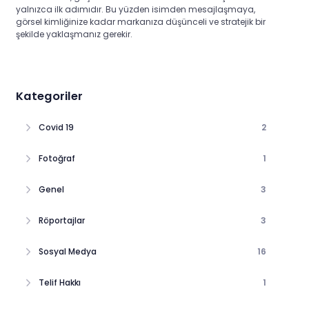
yalnızca ilk adımıdır. Bu yüzden isimden mesajlaşmaya,
görsel kimliğinize kadar markanıza düşünceli ve stratejik bir
şekilde yaklaşmanız gerekir.
Kategoriler
Covid 19
2
Fotoğraf
1
Genel
3
Röportajlar
3
Sosyal Medya
16
Telif Hakkı
1