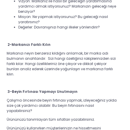
Vizyon: Markanız ile nasıl bir geleceğin yaratılmasına
yardımcı olmak istiyorsunuz? Markanızın geleceği neye
benziyor?
Misyon: Ne yapmak istiyorsunuz? Bu geleceği nasıl
yaratırsınız?
Değerler: Davranışınızı hangi ilkeler yönlendirir?
2-Markanızı Farklı Kılın
Markanızı neyin benzersiz kıldığını anlamak, bir marka adı
bulmanın anahtarıdır. Sizi hangi özelliğiniz rakiplerinizden sizi
farklı kılar. Hangi özellikleriniz öne çıkıyor ve dikkat çekiyor
bunları analiz ederek üzerinde yoğunlaşın ve markanızı farklı
kılın.
3-Beyin Fırtınası Yapmayı Unutmayın
Çalışma öncesinde beyin fırtınası yapmak, izleyeceğiniz yolda
size çok yardımcı olabilir. Bu beyin fırtınasını nasıl
yapabilirsiniz?
Ürününüzü tanımlayan tüm sıfatları yazabilirsiniz.
Ürününüzü kullanırken müşterilerinizin ne hissetmesini