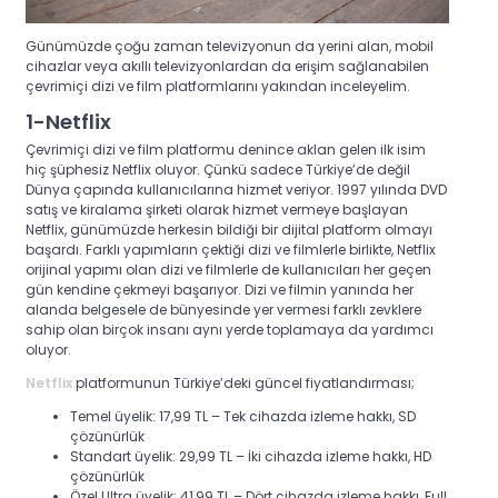
Günümüzde çoğu zaman televizyonun da yerini alan, mobil
cihazlar veya akıllı televizyonlardan da erişim sağlanabilen
çevrimiçi dizi ve film platformlarını yakından inceleyelim.
1-Netflix
Çevrimiçi dizi ve film platformu denince aklan gelen ilk isim
hiç şüphesiz Netflix oluyor. Çünkü sadece Türkiye’de değil
Dünya çapında kullanıcılarına hizmet veriyor. 1997 yılında DVD
satış ve kiralama şirketi olarak hizmet vermeye başlayan
Netflix, günümüzde herkesin bildiği bir dijital platform olmayı
başardı. Farklı yapımların çektiği dizi ve filmlerle birlikte, Netflix
orijinal yapımı olan dizi ve filmlerle de kullanıcıları her geçen
gün kendine çekmeyi başarıyor. Dizi ve filmin yanında her
alanda belgesele de bünyesinde yer vermesi farklı zevklere
sahip olan birçok insanı aynı yerde toplamaya da yardımcı
oluyor.
Netflix
platformunun Türkiye’deki güncel fiyatlandırması;
Temel üyelik: 17,99 TL – Tek cihazda izleme hakkı, SD
çözünürlük
Standart üyelik: 29,99 TL – İki cihazda izleme hakkı, HD
çözünürlük
Özel Ultra üyelik: 41,99 TL – Dört cihazda izleme hakkı, Full