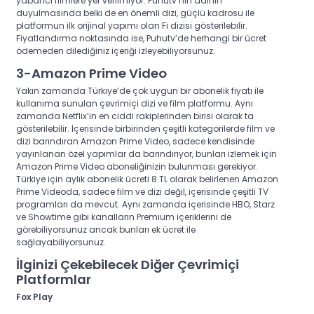
yabancı filmlere yer verilmiyor. Puhutv’nin adının
duyulmasında belki de en önemli dizi, güçlü kadrosu ile
platformun ilk orijinal yapımı olan Fi dizisi gösterilebilir.
Fiyatlandırma noktasında ise, Puhutv’de herhangi bir ücret
ödemeden dilediğiniz içeriği izleyebiliyorsunuz.
3-Amazon Prime Video
Yakın zamanda Türkiye’de çok uygun bir abonelik fiyatı ile
kullanıma sunulan çevrimiçi dizi ve film platformu. Aynı
zamanda Netflix’in en ciddi rakiplerinden birisi olarak ta
gösterilebilir.
İçerisinde birbirinden çeşitli kategorilerde film ve
dizi barındıran
Amazon Prime Video, sadece kendisinde
yayınlanan özel yapımlar da barındırıyor, bunları izlemek için
Amazon Prime Video aboneliğinizin bulunması gerekiyor.
Türkiye için aylık abonelik ücreti 8 TL olarak belirlenen Amazon
Prime Videoda, sadece film ve dizi değil, içerisinde çeşitli TV
programları da mevcut. Aynı zamanda içerisinde HBO, Starz
ve Showtime gibi kanalların Premium içeriklerini de
görebiliyorsunuz ancak bunları ek ücret ile
sağlayabiliyorsunuz.
İlginizi Çekebilecek Diğer Çevrimiçi
Platformlar
Fox Play