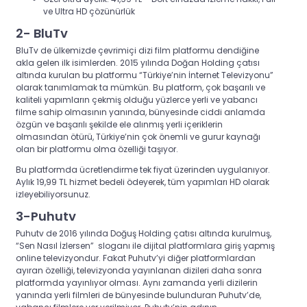
ve Ultra HD çözünürlük
2- BluTv
BluTv de ülkemizde çevrimiçi dizi film platformu dendiğine
akla gelen ilk isimlerden. 2015 yılında Doğan Holding çatısı
altında kurulan bu platformu “Türkiye’nin İnternet Televizyonu”
olarak tanımlamak ta mümkün. Bu platform, çok başarılı ve
kaliteli yapımların çekmiş olduğu yüzlerce yerli ve yabancı
filme sahip olmasının yanında, bünyesinde ciddi anlamda
özgün ve başarılı şekilde ele alınmış yerli içeriklerin
olmasından ötürü, Türkiye’nin çok önemli ve gurur kaynağı
olan bir platformu olma özelliği taşıyor.
Bu platformda ücretlendirme tek fiyat üzerinden uygulanıyor.
Aylık 19,99 TL hizmet bedeli ödeyerek, tüm yapımları HD olarak
izleyebiliyorsunuz.
3-Puhutv
Puhutv de 2016 yılında Doğuş Holding çatısı altında kurulmuş,
“Sen Nasıl İzlersen” sloganı ile dijital platformlara giriş yapmış
online televizyondur. Fakat Puhutv’yi diğer platformlardan
ayıran özelliği, televizyonda yayınlanan dizileri daha sonra
platformda yayınlıyor olması. Aynı zamanda yerli dizilerin
yanında yerli filmleri de bünyesinde bulunduran Puhutv’de,