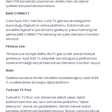
Hem FOX kanalında yayınlanan dizileri, hem de orijinal
içerikleri bünyesinde barındırıyor.
BeIN CONNECT
Canlı Spor, Film, Yerli Dizi, Canlı TV gibi birçok kategorinin
bulunduğu Digiturk’ün online platformu. Kullanmak için
öncelikle Digiturk’e üye olmanız gerekiyor, yoksa herhangi bir
şekilde beIN CONNECT’te herhangi bir içerik izlemeniz mümkün
olmuyor.
Filmbox Live
Filmbox Live da tıpkı Netflix, BluTV gibi ücretli olarak faaliyet
gösteriyor. Aylık 9,90 TL ödeyerek üye olduğunuz platformda
sadece filmdeğil, birçok farklı kanalı izlemeniz mümkün oluyor.
Mubi
Özellikle sanatsal filmleri rahatlıkla bulabileceğiniz, aylık 19,99
TL ücretlendirilen bir başka dijital platform.
Turkcell TV Plus
Turkcell’in TV Plus’ı son dönemde dikkat çeken dijital
platformlarından biri, aynı zamanda platformu “dijital
televizyon” olarak da gösterebiliriz.
Hemen hemen bütün
kanalları platformda bulabiliyorsunuz. Bunun yanında birçok