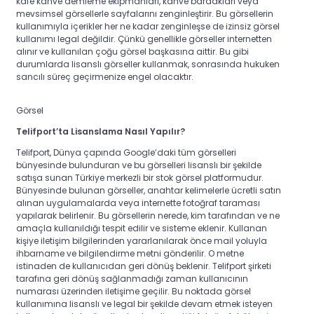
kafe kahve demleme ekipmanları, kahve bardakları veya
mevsimsel görsellerle sayfalarını zenginleştirir. Bu görsellerin
kullanımıyla içerikler her ne kadar zenginleşse de izinsiz görsel
kullanımı legal değildir. Çünkü genellikle görseller internetten
alınır ve kullanılan çoğu görsel başkasına aittir. Bu gibi
durumlarda lisanslı görseller kullanmak, sonrasında hukuken
sancılı süreç geçirmenize engel olacaktır.
Görsel
Telifport’ta Lisanslama Nasıl Yapılır?
Telifport, Dünya çapında Google’daki tüm görselleri
bünyesinde bulunduran ve bu görselleri lisanslı bir şekilde
satışa sunan Türkiye merkezli bir stok görsel platformudur.
Bünyesinde bulunan görseller, anahtar kelimelerle ücretli satın
alınan uygulamalarda veya internette fotoğraf taraması
yapılarak belirlenir. Bu görsellerin nerede, kim tarafından ve ne
amaçla kullanıldığı tespit edilir ve sisteme eklenir. Kullanan
kişiye iletişim bilgilerinden yararlanılarak önce mail yoluyla
ihbarname ve bilgilendirme metni gönderilir. O metne
istinaden de kullanıcıdan geri dönüş beklenir. Telifport şirketi
tarafına geri dönüş sağlanmadığı zaman kullanıcının
numarası üzerinden iletişime geçilir. Bu noktada görsel
kullanımına lisanslı ve legal bir şekilde devam etmek isteyen