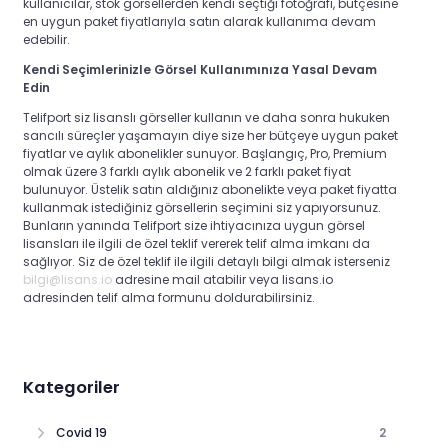
kullanıcılar, stok görsellerden kendi seçtiği fotoğrafı, bütçesine
en uygun paket fiyatlarıyla satın alarak kullanıma devam
edebilir.
Kendi Seçimlerinizle Görsel Kullanımınıza Yasal Devam
Edin
Telifport siz lisanslı görseller kullanın ve daha sonra hukuken
sancılı süreçler yaşamayın diye size her bütçeye uygun paket
fiyatlar ve aylık abonelikler sunuyor. Başlangıç, Pro, Premium
olmak üzere 3 farklı aylık abonelik ve 2 farklı paket fiyat
bulunuyor. Üstelik satın aldığınız abonelikte veya paket fiyatta
kullanmak istediğiniz görsellerin seçimini siz yapıyorsunuz.
Bunların yanında Telifport size ihtiyacınıza uygun görsel
lisansları ile ilgili de özel teklif vererek telif alma imkanı da
sağlıyor. Siz de özel teklif ile ilgili detaylı bilgi almak isterseniz
bilgi@lisans.io
adresine mail atabilir veya lisans.io
adresinden telif alma formunu doldurabilirsiniz.
Kategoriler
Covid 19
2