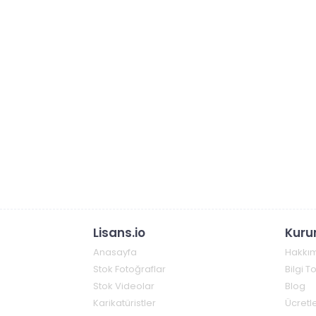
Lisans.io
Kuru
Anasayfa
Hakkı
Stok Fotoğraflar
Bilgi 
Stok Videolar
Blog
Karikatüristler
Ücretle