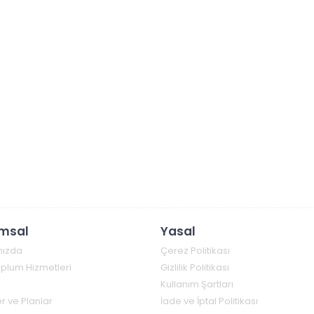
msal
Yasal
mızda
Çerez Politikası
Toplum Hizmetleri
Gizlilik Politikası
Kullanım Şartları
r ve Planlar
İade ve İptal Politikası