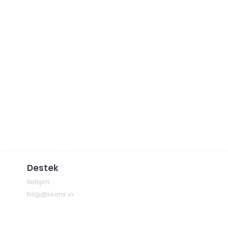
Destek
İletişim
bilgi@lisans.io