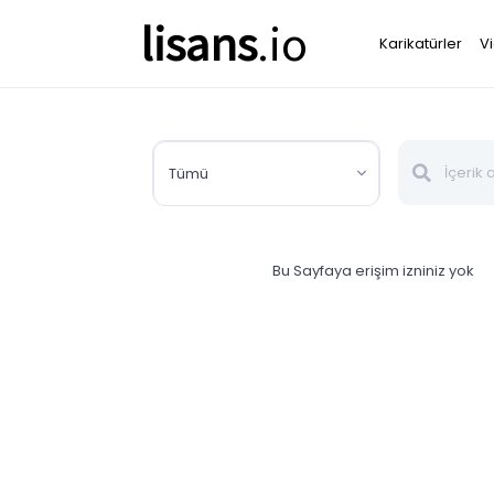
lisans
.io
Karikatürler
V
Tümü
Bu Sayfaya erişim izniniz yok