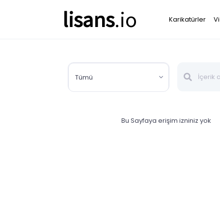
lisans
.io
Karikatürler
V
Tümü
Bu Sayfaya erişim izniniz yok