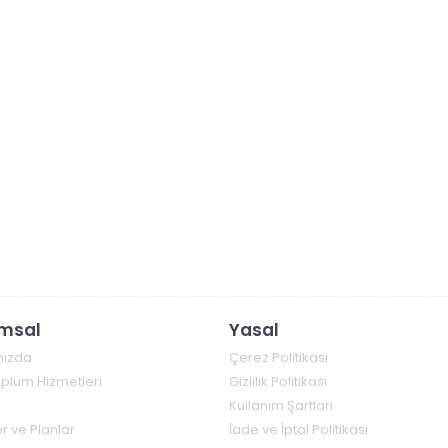
msal
Yasal
mızda
Çerez Politikası
Toplum Hizmetleri
Gizlilik Politikası
Kullanım Şartları
r ve Planlar
İade ve İptal Politikası