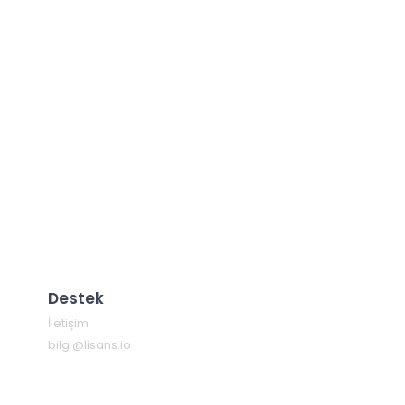
Destek
İletişim
bilgi@lisans.io