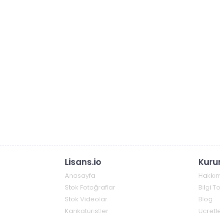
Lisans.io
Kuru
Anasayfa
Hakkı
Stok Fotoğraflar
Bilgi 
Stok Videolar
Blog
Karikatüristler
Ücretle