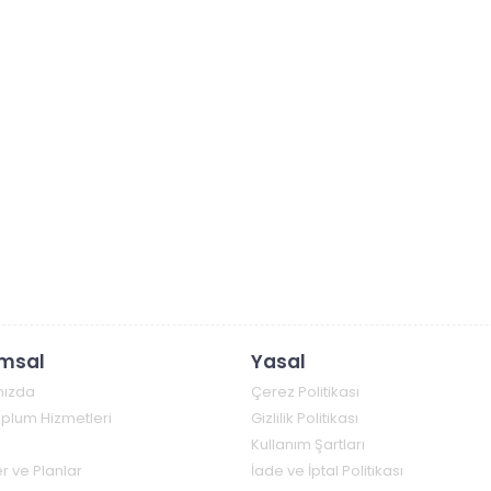
msal
Yasal
mızda
Çerez Politikası
Toplum Hizmetleri
Gizlilik Politikası
Kullanım Şartları
r ve Planlar
İade ve İptal Politikası