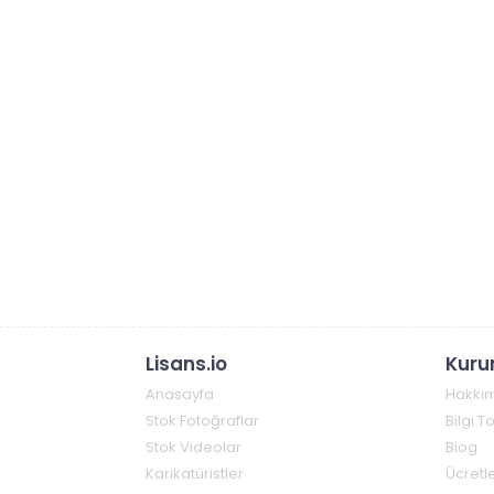
Lisans.io
Kuru
Anasayfa
Hakkı
Stok Fotoğraflar
Bilgi 
Stok Videolar
Blog
Karikatüristler
Ücretle