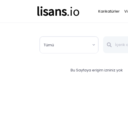
lisans
.io
Karikatürler
V
Tümü
Bu Sayfaya erişim izniniz yok