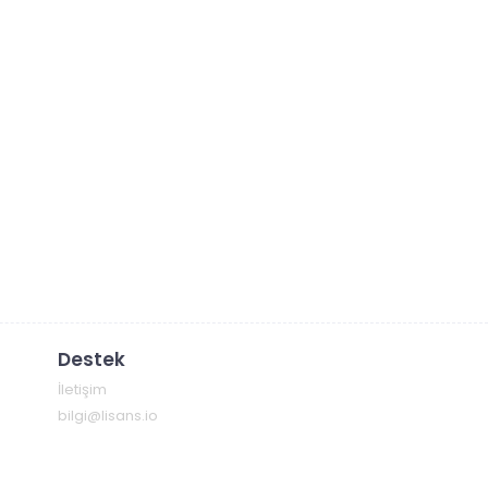
Destek
İletişim
bilgi@lisans.io