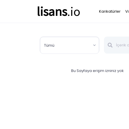
lisans
.io
Karikatürler
V
Tümü
Bu Sayfaya erişim izniniz yok