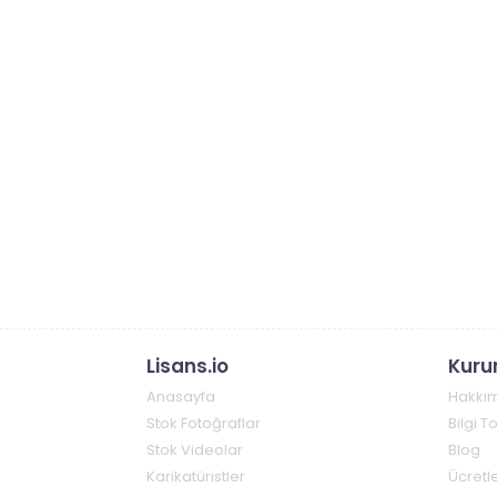
Lisans.io
Kuru
Anasayfa
Hakkı
Stok Fotoğraflar
Bilgi 
Stok Videolar
Blog
Karikatüristler
Ücretle