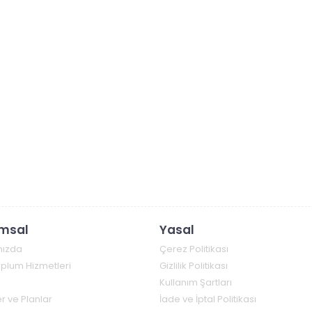
msal
Yasal
mızda
Çerez Politikası
Toplum Hizmetleri
Gizlilik Politikası
Kullanım Şartları
r ve Planlar
İade ve İptal Politikası