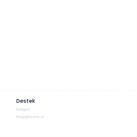
Destek
İletişim
bilgi@lisans.io