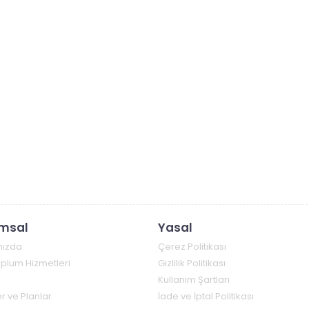
msal
Yasal
mızda
Çerez Politikası
Toplum Hizmetleri
Gizlilik Politikası
Kullanım Şartları
r ve Planlar
İade ve İptal Politikası