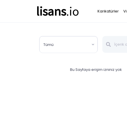
lisans
.io
Karikatürler
V
Tümü
Bu Sayfaya erişim izniniz yok