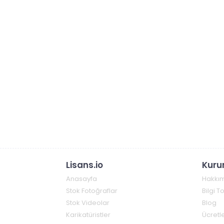
Lisans.io
Kuru
Anasayfa
Hakkı
Stok Fotoğraflar
Bilgi 
Stok Videolar
Blog
Karikatüristler
Ücretle