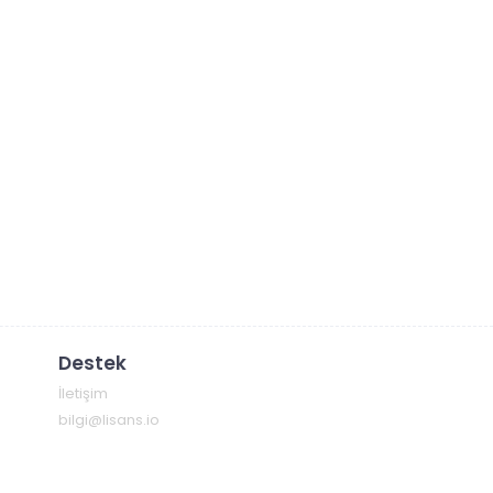
Destek
İletişim
bilgi@lisans.io