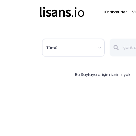
lisans
.io
Karikatürler
V
Tümü
Bu Sayfaya erişim izniniz yok