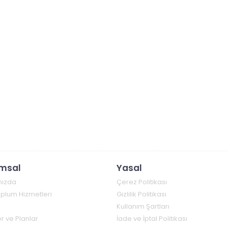
msal
Yasal
mızda
Çerez Politikası
Toplum Hizmetleri
Gizlilik Politikası
Kullanım Şartları
r ve Planlar
İade ve İptal Politikası