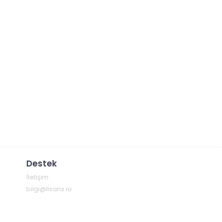
Destek
İletişim
bilgi@lisans.io