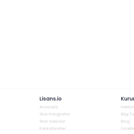
Lisans.io
Kuru
Anasayfa
Hakkı
Stok Fotoğraflar
Bilgi 
Stok Videolar
Blog
Karikatüristler
Ücretle