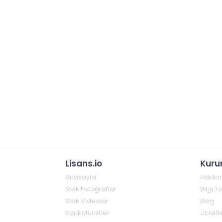
Lisans.io
Kuru
Anasayfa
Hakkı
Stok Fotoğraflar
Bilgi 
Stok Videolar
Blog
Karikatüristler
Ücretle