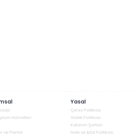
msal
Yasal
mızda
Çerez Politikası
Toplum Hizmetleri
Gizlilik Politikası
Kullanım Şartları
r ve Planlar
İade ve İptal Politikası