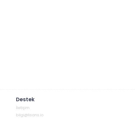
Destek
İletişim
bilgi@lisans.io