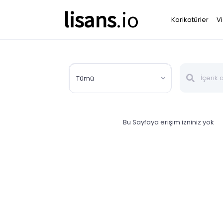
lisans
.io
Karikatürler
V
Tümü
Bu Sayfaya erişim izniniz yok