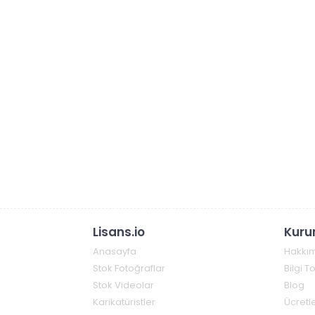
Lisans.io
Kuru
Anasayfa
Hakkı
Stok Fotoğraflar
Bilgi 
Stok Videolar
Blog
Karikatüristler
Ücretle