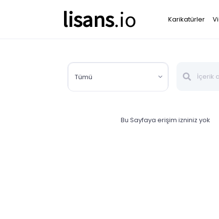
lisans
.io
Karikatürler
V
Tümü
Bu Sayfaya erişim izniniz yok