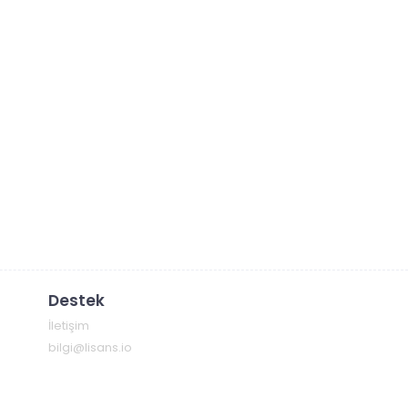
Destek
İletişim
bilgi@lisans.io