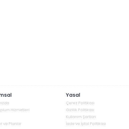
msal
Yasal
mızda
Çerez Politikası
Toplum Hizmetleri
Gizlilik Politikası
Kullanım Şartları
r ve Planlar
İade ve İptal Politikası