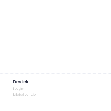
Destek
İletişim
bilgi@lisans.io