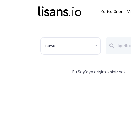
lisans
.io
Karikatürler
V
Tümü
Bu Sayfaya erişim izniniz yok