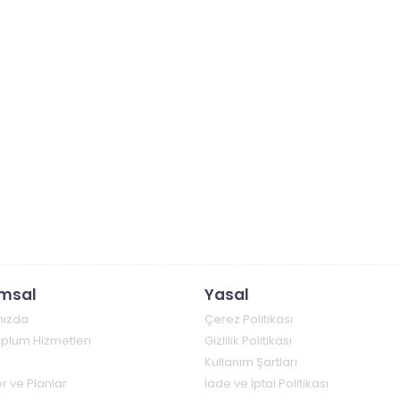
msal
Yasal
mızda
Çerez Politikası
Toplum Hizmetleri
Gizlilik Politikası
Kullanım Şartları
r ve Planlar
İade ve İptal Politikası