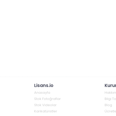
Lisans.io
Kuru
Anasayfa
Hakkı
Stok Fotoğraflar
Bilgi 
Stok Videolar
Blog
Karikatüristler
Ücretle