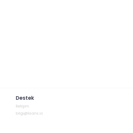
Destek
İletişim
bilgi@lisans.io