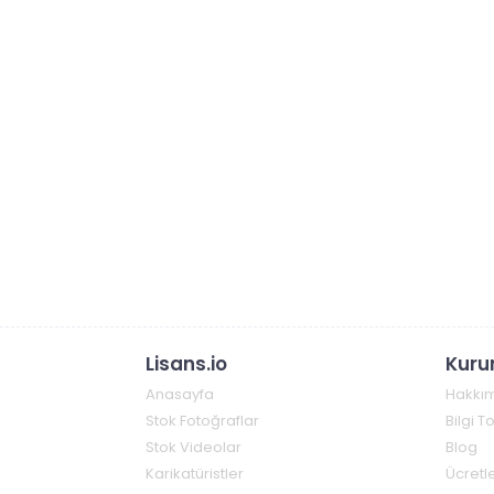
Lisans.io
Kuru
Anasayfa
Hakkı
Stok Fotoğraflar
Bilgi 
Stok Videolar
Blog
Karikatüristler
Ücretle