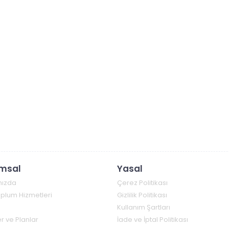
msal
Yasal
mızda
Çerez Politikası
Toplum Hizmetleri
Gizlilik Politikası
Kullanım Şartları
r ve Planlar
İade ve İptal Politikası