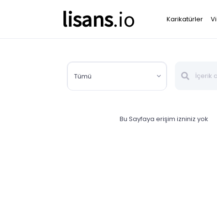
lisans
.io
Karikatürler
V
Tümü
Bu Sayfaya erişim izniniz yok