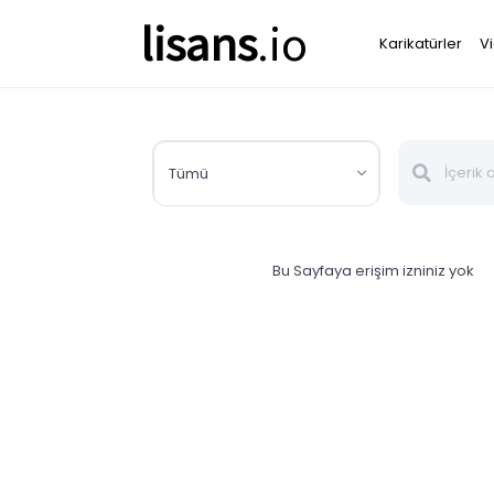
lisans
.io
Karikatürler
V
Tümü
Bu Sayfaya erişim izniniz yok