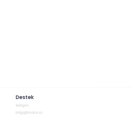
Destek
İletişim
bilgi@lisans.io