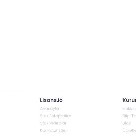
Lisans.io
Kuru
Anasayfa
Hakkı
Stok Fotoğraflar
Bilgi 
Stok Videolar
Blog
Karikatüristler
Ücretle