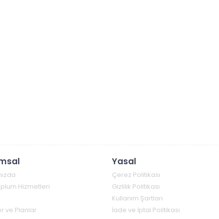
msal
Yasal
mızda
Çerez Politikası
Toplum Hizmetleri
Gizlilik Politikası
Kullanım Şartları
r ve Planlar
İade ve İptal Politikası