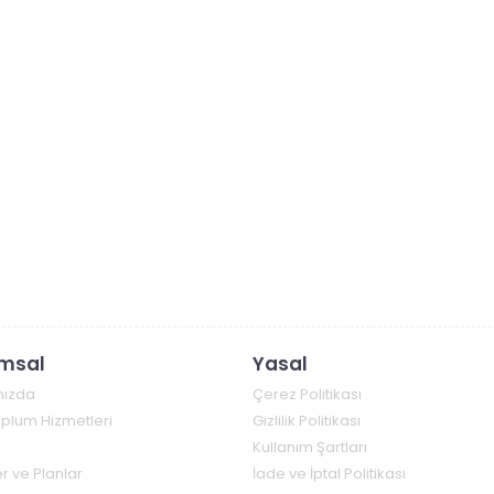
msal
Yasal
mızda
Çerez Politikası
Toplum Hizmetleri
Gizlilik Politikası
Kullanım Şartları
r ve Planlar
İade ve İptal Politikası