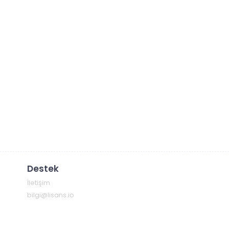
Destek
İletişim
bilgi@lisans.io