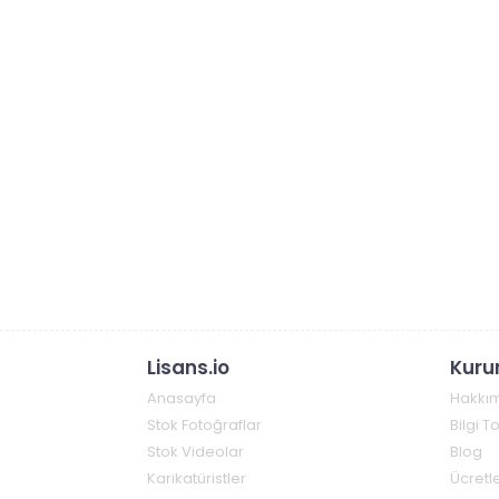
Lisans.io
Kuru
Anasayfa
Hakkı
Stok Fotoğraflar
Bilgi 
Stok Videolar
Blog
Karikatüristler
Ücretle