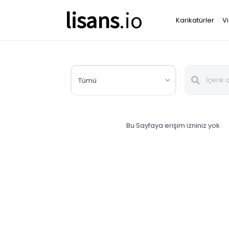
lisans
.io
Karikatürler
V
Tümü
Bu Sayfaya erişim izniniz yok