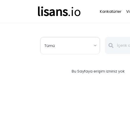
lisans
.io
Karikatürler
V
Tümü
Bu Sayfaya erişim izniniz yok