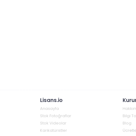
Lisans.io
Kuru
Anasayfa
Hakkı
Stok Fotoğraflar
Bilgi 
Stok Videolar
Blog
Karikatüristler
Ücretle