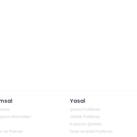
msal
Yasal
mızda
Çerez Politikası
Toplum Hizmetleri
Gizlilik Politikası
Kullanım Şartları
r ve Planlar
İade ve İptal Politikası