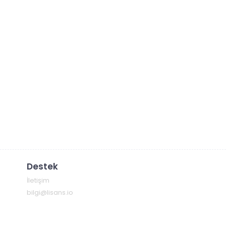
Destek
İletişim
bilgi@lisans.io