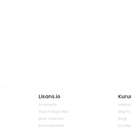
Lisans.io
Kuru
Anasayfa
Hakkı
Stok Fotoğraflar
Bilgi 
Stok Videolar
Blog
Karikatüristler
Ücretle