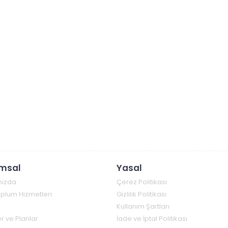
msal
Yasal
mızda
Çerez Politikası
Toplum Hizmetleri
Gizlilik Politikası
Kullanım Şartları
r ve Planlar
İade ve İptal Politikası