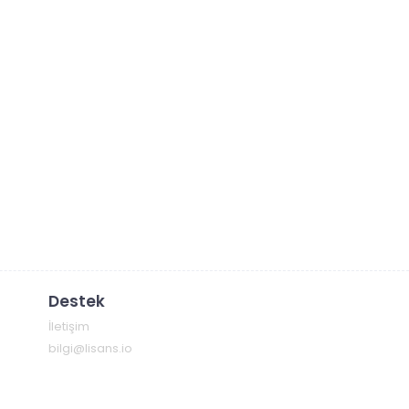
Destek
İletişim
bilgi@lisans.io