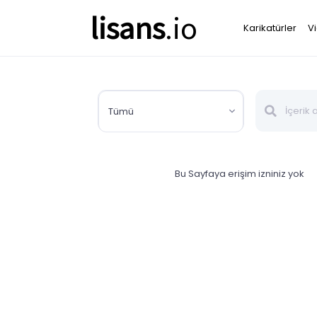
lisans
.io
Karikatürler
V
Tümü
Bu Sayfaya erişim izniniz yok